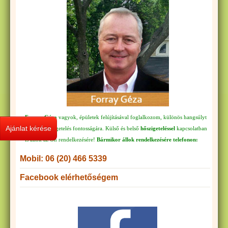
Forray Géza
vagyok, épületek felújításával foglalkozom, különös hangsúlyt
Ajánlat kérése
fektetek a szigetelés fontosságára. Külső és belső
hőszigeteléssel
kapcsolatban
is állok az Ön rendelkezésére!
Bármikor állok rendelkezésére telefonon:
Mobil: 06 (20) 466 5339
Facebook elérhetőségem