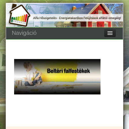
Navigáció
Főoldal
Oldaltérkép
Blog
Termékeink
Beltéri bevonat – ThermoShield Interiur
Penészmentesítő bevonat – ThermoShield Vital
Kültéri bevonat – ThermoShield Exteriur
Favédelem – ThermoShield Nature
Tetővédelem – ThermoShield TopCoat