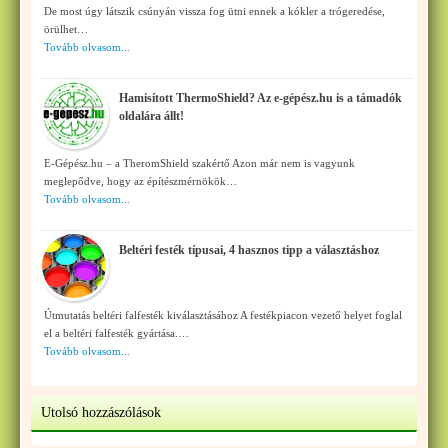
De most úgy látszik csúnyán vissza fog ütni ennek a kókler a trógeredése,
örülhet…
Tovább olvasom...
Hamisított ThermoShield? Az e-gépész.hu is a támadók
oldalára állt!
E-Gépész.hu – a TheromShield szakértő Azon már nem is vagyunk
meglepődve, hogy az építészmérnökök…
Tovább olvasom...
Beltéri festék típusai, 4 hasznos tipp a választáshoz
Útmutatás beltéri falfesték kiválasztásához A festékpiacon vezető helyet foglal
el a beltéri falfesték gyártása.…
Tovább olvasom...
Utolsó hozzászólások