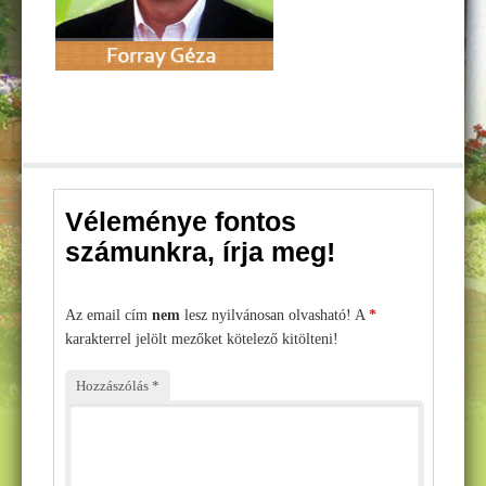
Műemlékvédelem – ThermoShield History
Hőszigetelések
Homlokzati hőszigetelés
Padló és lábazati szigetelés
Tetőszigetelés – hogy a tetőnk ne csak az esőtől védjen!
Beltéri hőszigetelés – hogyan ajánlott
Véleménye fontos
Festés
számunkra, írja meg!
Szobafestés – mit, hogyan?
Kültéri falfesték – mire ügyeljünk?
Az email cím
nem
lesz nyilvánosan olvasható! A
*
karakterrel jelölt mezőket kötelező kitölteni!
Beltéri falfestés – tippek és trükkök
Hozzászólás
*
Penészes ötletek
ÁRAJÁNLAT
Csapatunk