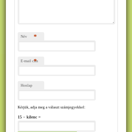
*
Név
*
E-mail cím
Honlap
Kérjük, adja meg a választ számjegyekkel:
15 − kilenc =