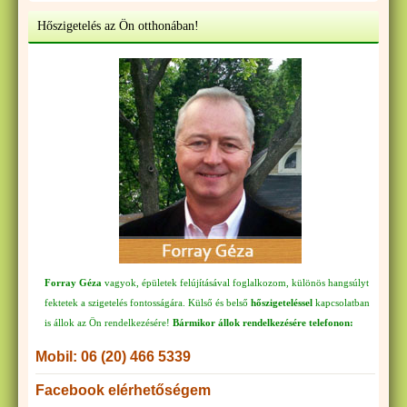
Hőszigetelés az Ön otthonában!
Forray Géza
vagyok, épületek felújításával foglalkozom, különös hangsúlyt
fektetek a szigetelés fontosságára. Külső és belső
hőszigeteléssel
kapcsolatban
is állok az Ön rendelkezésére!
Bármikor állok rendelkezésére telefonon:
Mobil: 06 (20) 466 5339
Facebook elérhetőségem