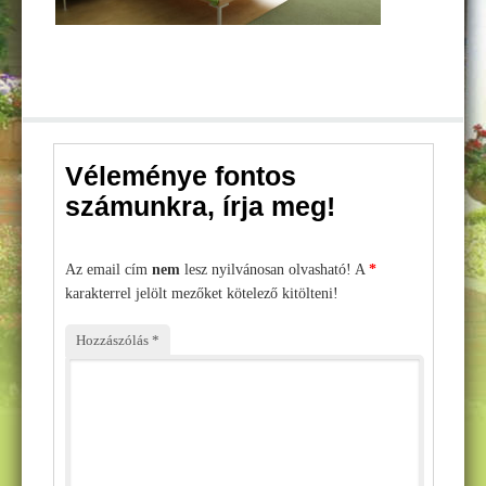
Műemlékvédelem – ThermoShield History
Hőszigetelések
Homlokzati hőszigetelés
Padló és lábazati szigetelés
Tetőszigetelés – hogy a tetőnk ne csak az esőtől védjen!
Véleménye fontos
számunkra, írja meg!
Beltéri hőszigetelés – hogyan ajánlott
Festés
Az email cím
nem
lesz nyilvánosan olvasható! A
*
Szobafestés – mit, hogyan?
karakterrel jelölt mezőket kötelező kitölteni!
Kültéri falfesték – mire ügyeljünk?
Hozzászólás
*
Beltéri falfestés – tippek és trükkök
Penészes ötletek
ÁRAJÁNLAT
Csapatunk