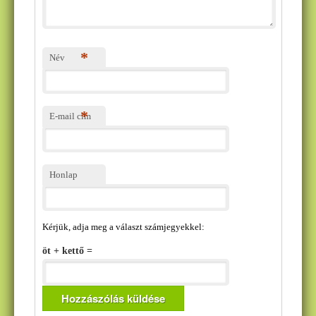
*
Név
*
E-mail cím
Honlap
Kérjük, adja meg a választ számjegyekkel:
öt + kettő =