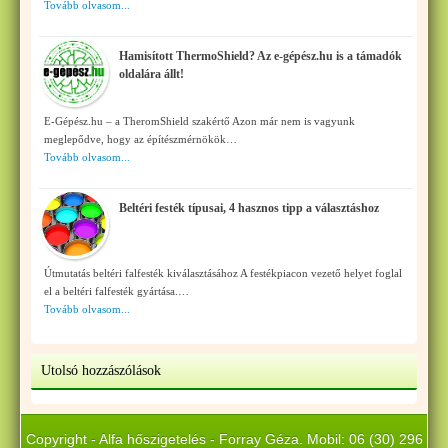
Tovább olvasom...
Hamisított ThermoShield? Az e-gépész.hu is a támadók
oldalára állt!
E-Gépész.hu – a TheromShield szakértő Azon már nem is vagyunk
meglepődve, hogy az építészmérnökök…
Tovább olvasom...
Beltéri festék típusai, 4 hasznos tipp a választáshoz
Útmutatás beltéri falfesték kiválasztásához A festékpiacon vezető helyet foglal
el a beltéri falfesték gyártása.…
Tovább olvasom...
Utolsó hozzászólások
Copyright - Alfa hőszigetelés - Forray Géza. Mobil: 06 (30) 296