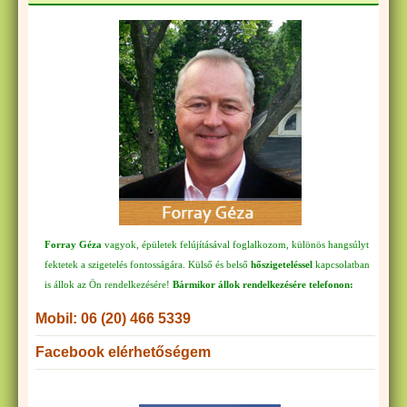
Forray Géza
vagyok, épületek felújításával foglalkozom, különös hangsúlyt
fektetek a szigetelés fontosságára. Külső és belső
hőszigeteléssel
kapcsolatban
is állok az Ön rendelkezésére!
Bármikor állok rendelkezésére telefonon:
Mobil: 06 (20) 466 5339
Facebook elérhetőségem