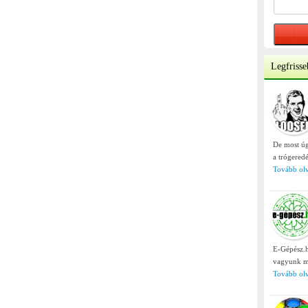
Legfrisse
De most úg
a trógered
Tovább olv
E-Gépész.h
vagyunk m
Tovább olv