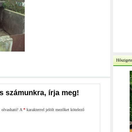
Hőszigete
s számunkra, írja meg!
n olvasható! A
*
karakterrel jelölt mezőket kötelező