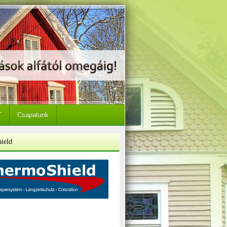
T
Csapatunk
ield