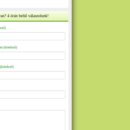
an? 4 órán belül válaszolunk!
ező)
m (kötelező)
(kötelező)