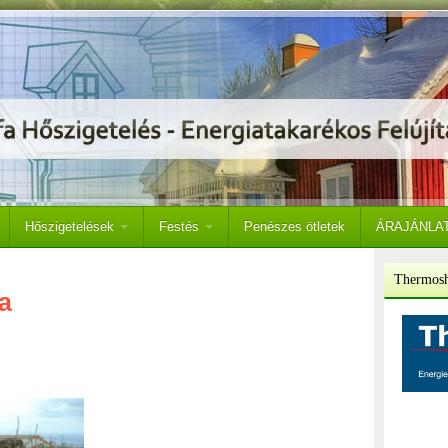
Hőszigetelések
Festés
Penészes ötletek
ÁRAJÁNLA
Thermosh
ka