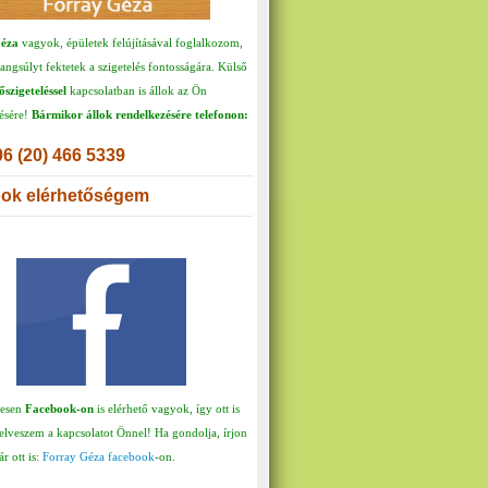
éza
vagyok, épületek felújításával foglalkozom,
ngsúlyt fektetek a szigetelés fontosságára. Külső
őszigeteléssel
kapcsolatban is állok az Ön
ésére!
Bármikor állok rendelkezésére telefonon:
06 (20) 466 5339
ok elérhetőségem
tesen
Facebook-on
is elérhető vagyok, így ott is
felveszem a kapcsolatot Önnel! Ha gondolja, írjon
r ott is:
Forray Géza facebook
-on.