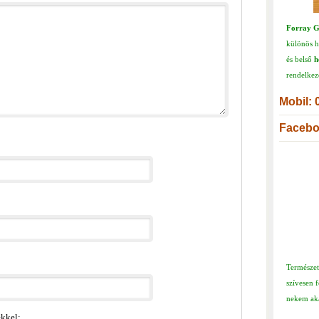
Forray G
különös ha
és belső
h
rendelkez
Mobil: 
Facebo
Természe
szívesen 
nekem aká
ekkel: