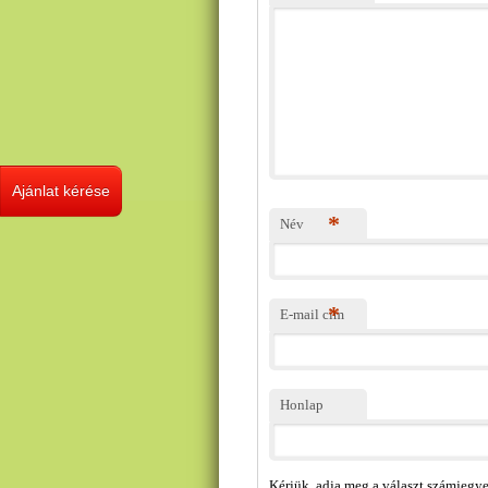
Ajánlat kérése
*
Név
*
E-mail cím
Honlap
Kérjük, adja meg a választ számjegy