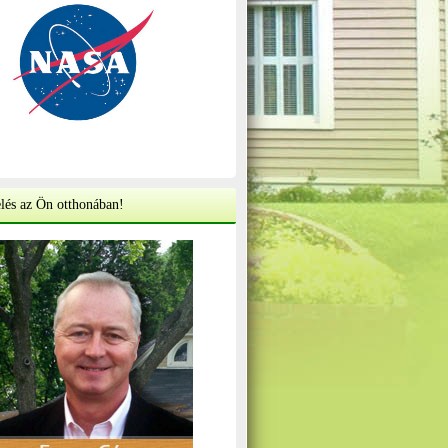
lés az Ön otthonában!