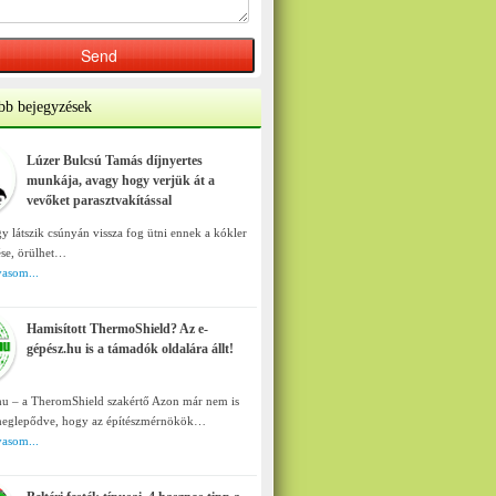
bb bejegyzések
Lúzer Bulcsú Tamás díjnyertes
munkája, avagy hogy verjük át a
vevőket parasztvakítással
y látszik csúnyán vissza fog ütni ennek a kókler
ése, örülhet…
asom...
Hamisított ThermoShield? Az e-
gépész.hu is a támadók oldalára állt!
u – a TheromShield szakértő Azon már nem is
eglepődve, hogy az építészmérnökök…
asom...