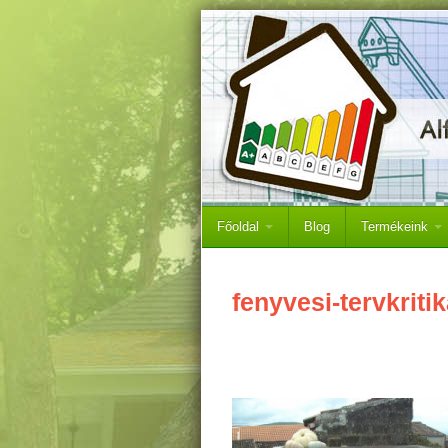
Főoldal
Blog
Termékeink
fenyvesi-tervkriti