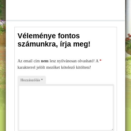
Műemlékvédelem – ThermoShield History
Hőszigetelések
Homlokzati hőszigetelés
Véleménye fontos
Padló és lábazati szigetelés
számunkra, írja meg!
Tetőszigetelés – hogy a tetőnk ne csak az esőtől védjen!
Beltéri hőszigetelés – hogyan ajánlott
Az email cím
nem
lesz nyilvánosan olvasható! A
*
Festés
karakterrel jelölt mezőket kötelező kitölteni!
Szobafestés – mit, hogyan?
Hozzászólás
*
Kültéri falfesték – mire ügyeljünk?
Beltéri falfestés – tippek és trükkök
Penészes ötletek
ÁRAJÁNLAT
Csapatunk