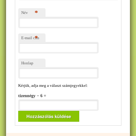
*
Név
*
E-mail cím
Honlap
Kérjük, adja meg a választ számjegyekkel:
tizennégy − 6 =